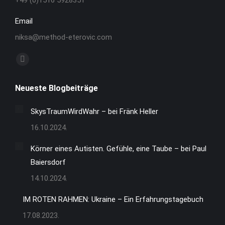
+49 (0)1516 5928351
Email
niksa@method-eterovic.com
Finden Sie uns auf:
Facebook
page
Neueste Blogbeiträge
opens
in
SkysTraumWirdWahr – bei Fränk Heller
new
16.10.2024.
window
Körner eines Autisten. Gefühle, eine Taube – bei Paul
Baiersdorf
14.10.2024.
IM ROTEN RAHMEN: Ukraine – Ein Erfahrungstagebuch
17.08.2023.