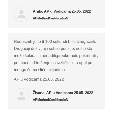
Anita, AP u Vodicama 25.05. 2022
APMethodCertificatioN
Neobičnih je to 8 100 sekundi bilo. Drugačijih.
Drugačiji doživljaj i sebe i poezije; nešto što
može šokirati,iznenaditi,preokrenuti, pokrenuti ,
poimoći … Druženje sa različitim , a opet po
mnogo čemu sličnim ljudima …
AP u Vodicama 25.05. 2022
Živana, AP u Vodicama 25.05. 2022
APMethodCertificatioN