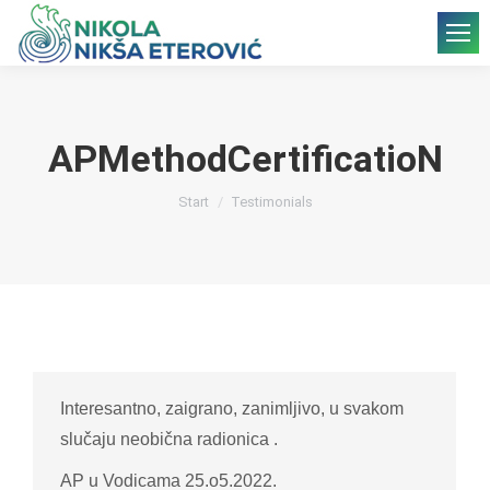
APMethodCertificatioN
Sie befinden sich hier:
Start
Testimonials
Interesantno, zaigrano, zanimljivo, u svakom
slučaju neobična radionica .
AP u Vodicama 25.o5.2022.