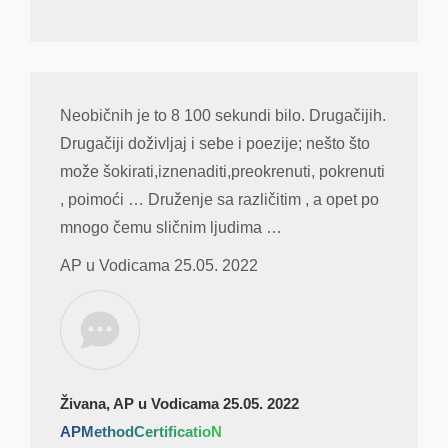
Neobičnih je to 8 100 sekundi bilo. Drugačijih.
Drugačiji doživljaj i sebe i poezije; nešto što
može šokirati,iznenaditi,preokrenuti, pokrenuti
, poimoći … Druženje sa različitim , a opet po
mnogo čemu sličnim ljudima …
AP u Vodicama 25.05. 2022
Živana, AP u Vodicama 25.05. 2022
APMethodCertificatioN