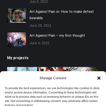
July 3, 2023
Art Against Pain or: How to make defeat
bearable.
June 28, 2023
Art Against Pain – my first thought
June 6, 2023
My projects
Manage Consent
To provide the best experiences, we use technologies like cookies to store
and/or access device information. Consenting to these technologies will
allow us to process data such as browsing behavior or unique IDs on this
site. Not consenting or withdrawing consent, may adversely affect certain
features and functions.