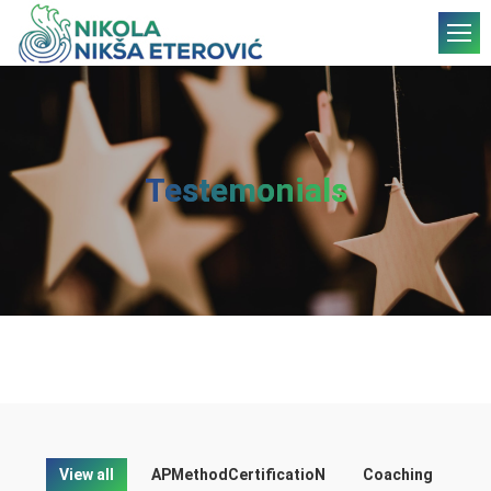
Testemonials
View all
APMethodCertificatioN
Coaching