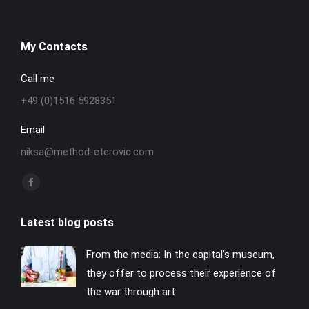
My Contacts
Call me
+49 (0)1516 5928351
Email
niksa@method-eterovic.com
Find us on:
Facebook
page
Latest blog posts
opens
in
From the media: In the capital’s museum,
new
they offer to process their experience of
window
the war through art