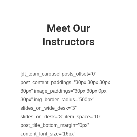
Meet Our
Instructors
[dt_team_carousel posts_offset=”0″
post_content_paddings=”30px 30px 30px
30px” image_paddings=”30px 30px 0px
30px” img_border_radius=”500px”
slides_on_wide_desk=”3″
slides_on_desk=”3″ item_space=”10″
post_title_bottom_margin=”0px”
content_font_size=”16px”