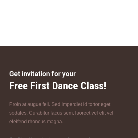
Get invitation for your
Free First Dance Class!
Proin at augue feli. Sed imperdiet id tortor eget
sodales. Curabitur lacus sem, laoreet vel elit vel,
eleifend rhoncus magna.