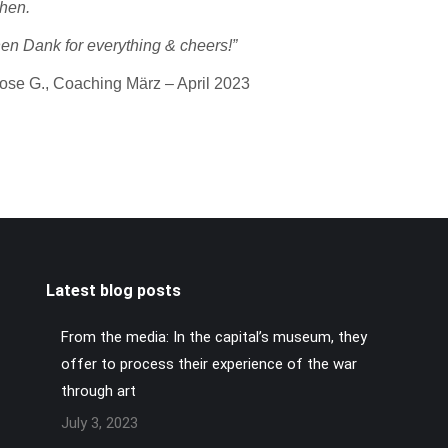
hen.
en Dank for everything & cheers!”
ose G., Coaching März – April 2023
Latest blog posts
From the media: In the capital’s museum, they
offer to process their experience of the war
through art
July 3, 2023