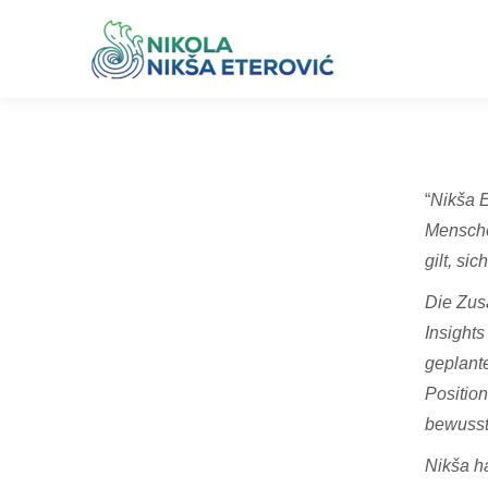
“
Nik
š
a E
Menschen
gilt, si
Die Zusa
Insight
geplant
Position
bewusst
Nikša h