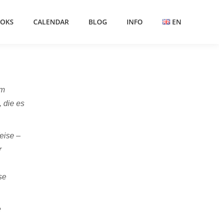
OKS
CALENDAR
BLOG
INFO
EN
am
 die es
eise –
r
se
e