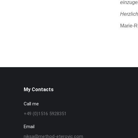
einzuge
Herzlich
Marie-R
My Contacts
Call me
+49 (0)1516 5928351
Email
niksa@method-eterovic.com