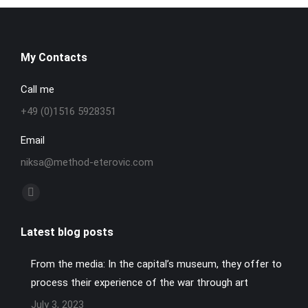
My Contacts
Call me
+49 (0)1516 5928351
Email
niksa@method-eterovic.com
Find us on:
Facebook
page
Latest blog posts
opens
in
From the media: In the capital’s museum, they offer to
new
process their experience of the war through art
window
July 3, 2023