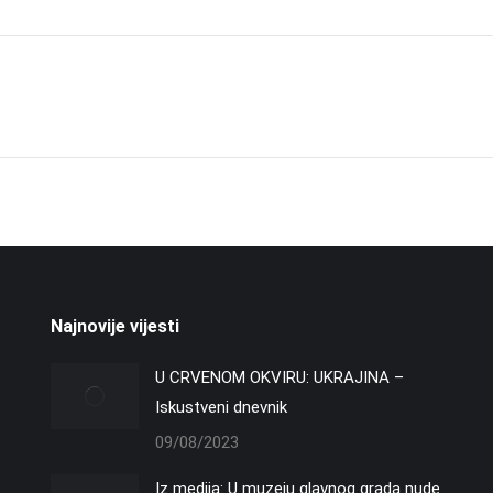
Next
project:
Najnovije vijesti
U CRVENOM OKVIRU: UKRAJINA –
Iskustveni dnevnik
09/08/2023
Iz medija: U muzeju glavnog grada nude