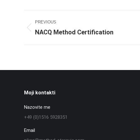
Project
PREVIOUS
navigation
NACQ Method Certification
Previous
project:
Moji kontakti
Nazovite me
+49 (0)1516 5928351
Email