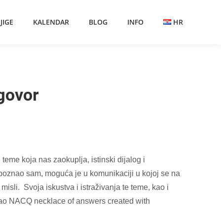
JIGE
KALENDAR
BLOG
INFO
HR
dgovor
teme koja nas zaokuplja, istinski dijalog i
spoznao sam, moguća je u komunikaciji u kojoj se na
isli. Svoja iskustva i istraživanja te teme, kao i
vao NACQ necklace of answers created with