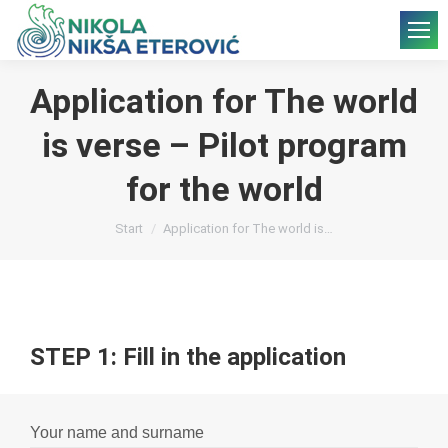
Application for The world
is verse – Pilot program
for the world
Sie befinden sich hier:
Start
Application for The world is…
STEP 1: Fill in the application
Your name and surname