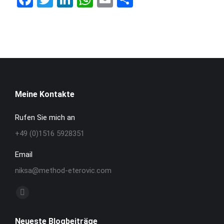
Meine Kontakte
Rufen Sie mich an
+49 (0)1516 5928351
Email
niksa@method-eterovic.com
Finden Sie uns auf:
Facebook
page
Neueste Blogbeiträge