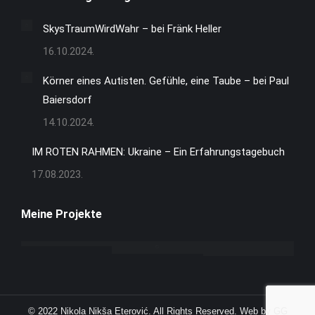
opens
in
SkysTraumWirdWahr – bei Fränk Heller
new
16.10.2024.
window
Körner eines Autisten. Gefühle, eine Taube – bei Paul
Baiersdorf
14.10.2024.
IM ROTEN RAHMEN: Ukraine – Ein Erfahrungstagebuch
17.08.2023.
Meine Projekte
© 2022 Nikola Nikša Eterović. All Rights Reserved. Web by GG