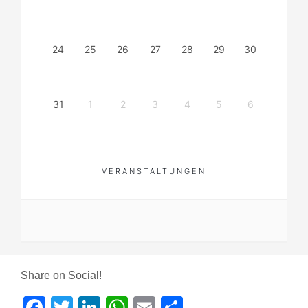
24
25
26
27
28
29
30
31
1
2
3
4
5
6
VERANSTALTUNGEN
Share on Social!
Facebook
Twitter
LinkedIn
WhatsApp
Email
Teilen