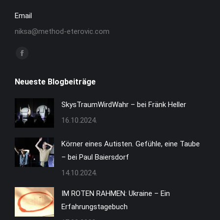
Email
niksa@method-eterovic.com
Finden Sie uns auf:
Facebook
page
Neueste Blogbeiträge
opens
in
SkysTraumWirdWahr – bei Fränk Heller
new
16.10.2024.
window
Körner eines Autisten. Gefühle, eine Taube
– bei Paul Baiersdorf
14.10.2024.
IM ROTEN RAHMEN: Ukraine – Ein
Erfahrungstagebuch