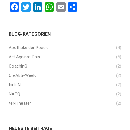
Facebook
Twitter
LinkedIn
WhatsApp
Email
Teilen
BLOG-KATEGORIEN
Apotheke der Poesie
(4)
Art Against Pain
(5)
CoachinG
(2)
CreAktivWeeK
(2)
IndieN
(2)
NACQ
(2)
teNTheater
(2)
NEUESTE BEITRÄGE