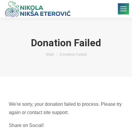
Donation Failed
Sie befinden sich hier:
Start
Donation Failed
We're sorry, your donation failed to process. Please try
again or contact site support.
Share on Social!