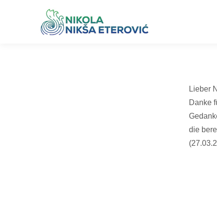
Lieber N
Danke f
Gedanke
die ber
(27.03.