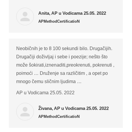
Anita, AP u Vodicama 25.05. 2022
APMethodCertificatioN
Neobičnih je to 8 100 sekundi bilo. Drugačijih.
Drugačiji doživljaj i sebe i poezije; nešto što
može šokirati,iznenaditi,preokrenuti, pokrenuti ,
poimoći … Druženje sa različitim , a opet po
mnogo čemu sličnim ljudima …
AP u Vodicama 25.05. 2022
Živana, AP u Vodicama 25.05. 2022
APMethodCertificatioN