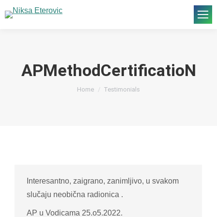
APMethodCertificatioN
You are here:
Home
Testimonials
Interesantno, zaigrano, zanimljivo, u svakom
slučaju neobična radionica .
AP u Vodicama 25.o5.2022.