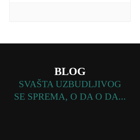
BLOG
SVAŠTA UZBUDLJIVOG
SE SPREMA, O DA O DA...
PRIKAŽI JOŠ OBJAVA