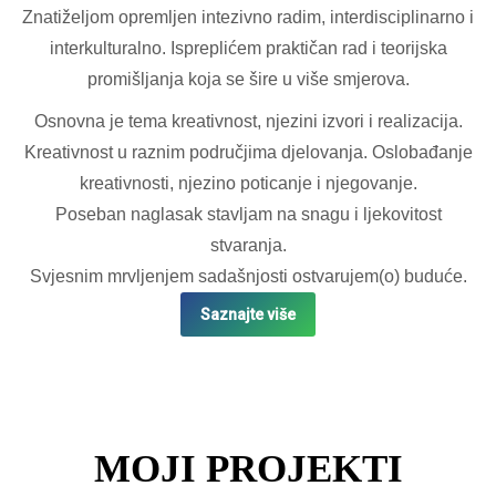
Znatiželjom opremljen intezivno radim, interdisciplinarno i
interkulturalno. Ispreplićem praktičan rad i teorijska
promišljanja koja se šire u više smjerova.
Osnovna je tema kreativnost, njezini izvori i realizacija.
Kreativnost u raznim područjima djelovanja. Oslobađanje
kreativnosti, njezino poticanje i njegovanje.
Poseban naglasak stavljam na snagu i ljekovitost
stvaranja.
Svjesnim mrvljenjem sadašnjosti ostvarujem(o) buduće.
Saznajte više
MOJI PROJEKTI