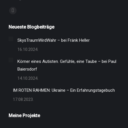
Finden Sie uns auf:
Facebook
page
Neueste Blogbeiträge
opens
in
SkysTraumWirdWahr – bei Fränk Heller
new
16.10.2024.
window
Körner eines Autisten. Gefühle, eine Taube – bei Paul
Baiersdorf
14.10.2024.
IM ROTEN RAHMEN: Ukraine – Ein Erfahrungstagebuch
17.08.2023.
Meine Projekte