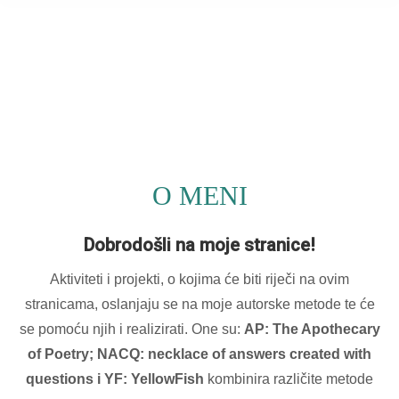
O MENI
Dobrodošli na moje stranice!
Aktiviteti i projekti, o kojima će biti riječi na ovim
stranicama, oslanjaju se na moje autorske metode te će
se pomoću njih i realizirati. One su:
AP: The Apothecary
of Poetry; NACQ: necklace of answers created with
questions i YF: YellowFish
kombinira različite metode