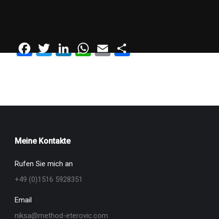
Share on Social!
Facebook
Twitter
LinkedIn
WhatsApp
Email
Teilen
Meine Kontakte
Rufen Sie mich an
+49 (0)1516 5928351
Email
niksa@method-eterovic.com