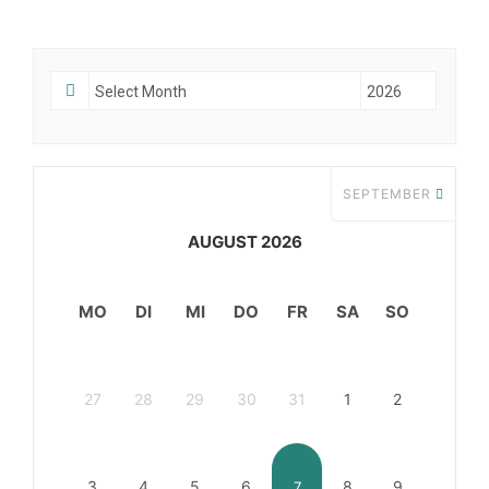
SEPTEMBER
AUGUST 2026
MO
DI
MI
DO
FR
SA
SO
27
28
29
30
31
1
2
3
4
5
6
8
9
7